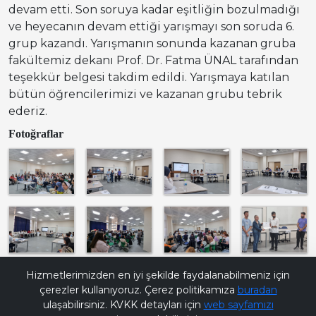
devam etti. Son soruya kadar eşitliğin bozulmadığı
ve heyecanın devam ettiği yarışmayı son soruda 6.
grup kazandı. Yarışmanın sonunda kazanan gruba
fakültemiz dekanı Prof. Dr. Fatma ÜNAL tarafından
teşekkür belgesi takdim edildi. Yarışmaya katılan
bütün öğrencilerimizi ve kazanan grubu tebrik
ederiz.
Fotoğraflar
Bana Soru Sor | Ask Me
Hizmetlerimizden en iyi şekilde faydalanabilmeniz için
çerezler kullanıyoruz. Çerez politikamıza
buradan
ulaşabilirsiniz. KVKK detayları için
web sayfamızı