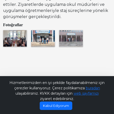
ettiler. Ziyaretlerde uygulama okul müdürleri ve
uygulama öğretmenleriyle staj süreçlerine yönelik
görüşmeler gerçekleştirildi.
Fotoğraflar
Bana Soru Sor | Ask Me
Hizmetlerimizden en iyi şekilde faydalanabilmeniz için
çerezler kullanıyoruz. Çerez politikamıza
buradan
ulaşabilirsiniz. KVKK detayları için
web sayfamızı
ziyaret edebilirsiniz.
Kabul Ediyorum